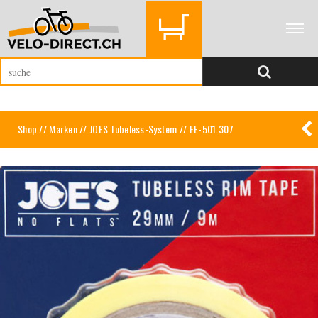
Shop
//
Marken
//
JOES Tubeless-System
// FE-501.307