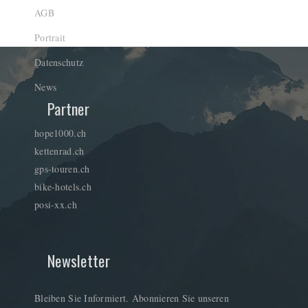
AGB
Portrait
Datenschutz
News
Partner
hope1000.ch
kettenrad.ch
gps-touren.ch
bike-hotels.ch
posi-xx.ch
Newsletter
Bleiben Sie Informiert. Abonnieren Sie unseren