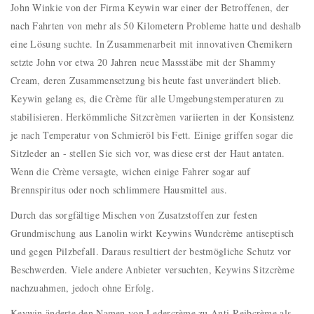
John Winkie von der Firma Keywin war einer der Betroffenen, der
nach Fahrten von mehr als 50 Kilometern Probleme hatte und deshalb
eine Lösung suchte. In Zusammenarbeit mit innovativen Chemikern
setzte John vor etwa 20 Jahren neue Massstäbe mit der Shammy
Cream, deren Zusammensetzung bis heute fast unverändert blieb.
Keywin gelang es, die Crème für alle Umgebungstemperaturen zu
stabilisieren. Herkömmliche Sitzcrèmen variierten in der Konsistenz
je nach Temperatur von Schmieröl bis Fett. Einige griffen sogar die
Sitzleder an - stellen Sie sich vor, was diese erst der Haut antaten.
Wenn die Crème versagte, wichen einige Fahrer sogar auf
Brennspiritus oder noch schlimmere Hausmittel aus.
Durch das sorgfältige Mischen von Zusatzstoffen zur festen
Grundmischung aus Lanolin wirkt Keywins Wundcrème antiseptisch
und gegen Pilzbefall. Daraus resultiert der bestmögliche Schutz vor
Beschwerden. Viele andere Anbieter versuchten, Keywins Sitzcrème
nachzuahmen, jedoch ohne Erfolg.
Keywin änderte den Namen von Ledercrème zu Anti-Reibcrème als