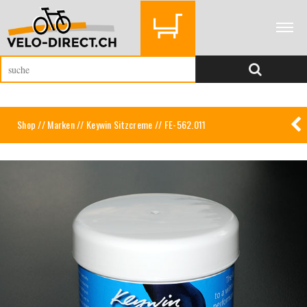
Shop
//
Marken
//
Keywin Sitzcreme
// FE-562.011