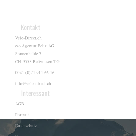
Kontakt
Velo-Direct.ch
c/o Agentur Felix AG
Sonnenhalde 7
CH-9553 Bettwiesen TG
0041 (0)71 911 66 16
info@velo-direct.ch
Interessant
AGB
Portrait
Datenschutz