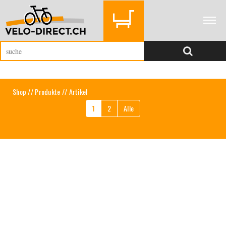
Shop
//
Produkte
// Artikel
1
2
Alle