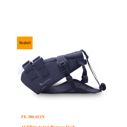
Neuheit
FE-380.021N
ACEPAC Sattel-Harness black