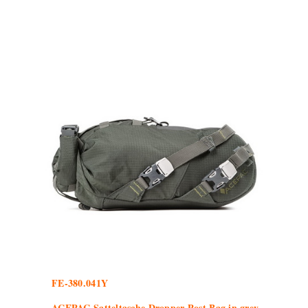
FE-380.041Y
ACEPAC Satteltasche Dropper Post Bag in grey