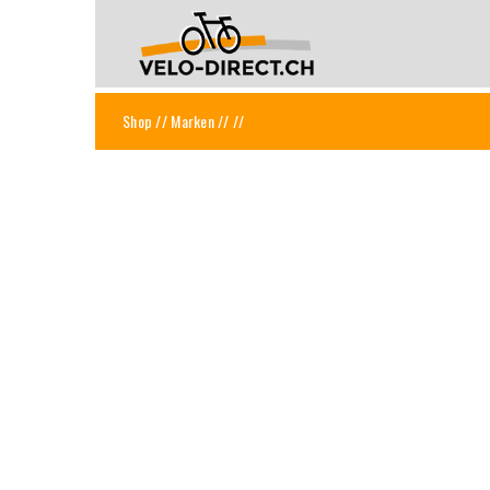
Shop
//
Marken
//
//