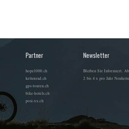
Partner
Newsletter
hope1000.ch
Bleiben Sie Informiert. Ab
kettenrad.ch
2 bis 4 x pro Jahr Neuheite
gps-touren.ch
bike-hotels.ch
posi-xx.ch