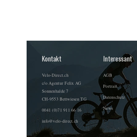
Kontakt
Interessant
Velo-Direct.ch
AGB
c/o Agentur Felix AG
Portrait
Sonnenhalde 7
Datenschutz
CH-9553 Bettwiesen TG
News
0041 (0)71 911 66 16
info@velo-direct.ch