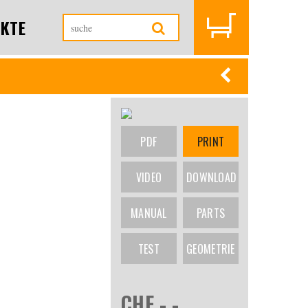
KTE
PDF
PRINT
VIDEO
DOWNLOAD
MANUAL
PARTS
TEST
GEOMETRIE
CHF -.-