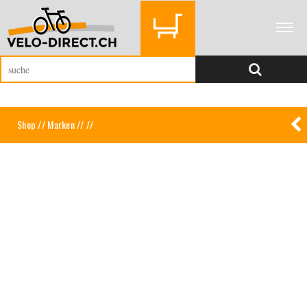
Shop
//
Marken
//
//