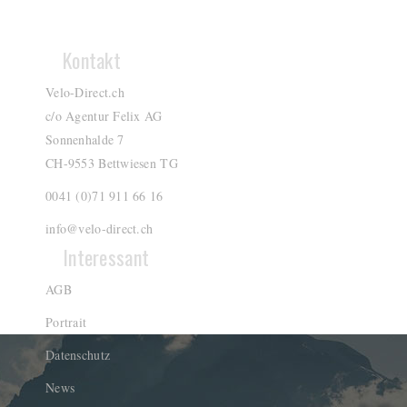
Kontakt
Velo-Direct.ch
c/o Agentur Felix AG
Sonnenhalde 7
CH-9553 Bettwiesen TG
0041 (0)71 911 66 16
info@velo-direct.ch
Interessant
AGB
Portrait
Datenschutz
News