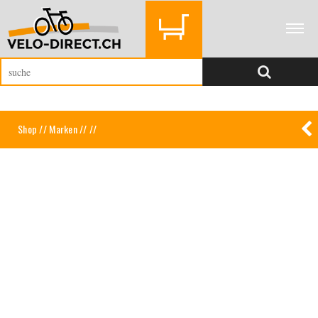
Shop
//
Marken
//
//