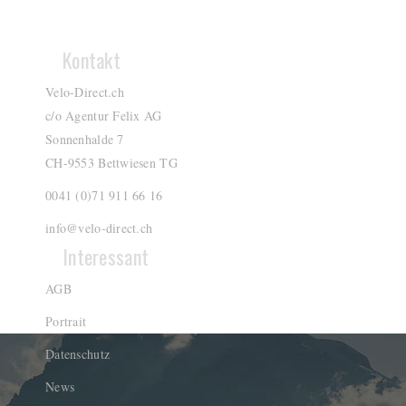
Kontakt
Velo-Direct.ch
c/o Agentur Felix AG
Sonnenhalde 7
CH-9553 Bettwiesen TG
0041 (0)71 911 66 16
info@velo-direct.ch
Interessant
AGB
Portrait
Datenschutz
News