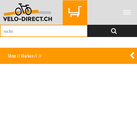
Shop
//
Marken
//
//