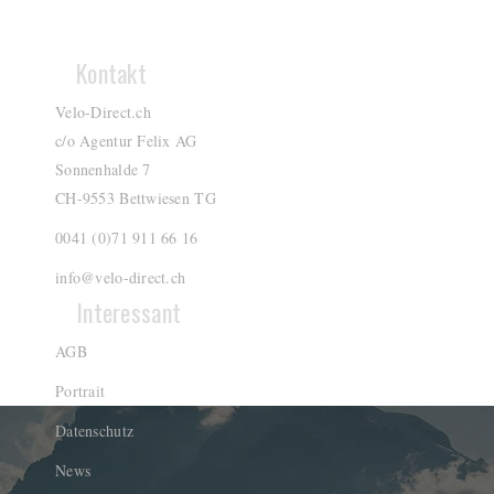
Kontakt
Velo-Direct.ch
c/o Agentur Felix AG
Sonnenhalde 7
CH-9553 Bettwiesen TG
0041 (0)71 911 66 16
info@velo-direct.ch
Interessant
AGB
Portrait
Datenschutz
News