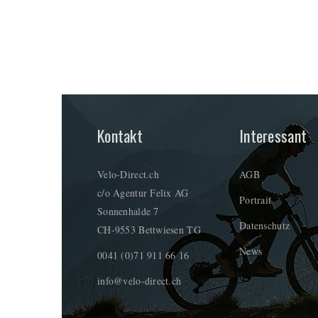
Kontakt
Interessant
Velo-Direct.ch
AGB
c/o Agentur Felix AG
Portrait
Sonnenhalde 7
Datenschutz
CH-9553 Bettwiesen TG
News
0041 (0)71 911 66 16
info@velo-direct.ch