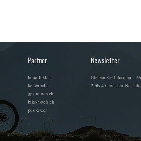
Partner
Newsletter
hope1000.ch
Bleiben Sie Informiert. Ab
kettenrad.ch
2 bis 4 x pro Jahr Neuheite
gps-touren.ch
bike-hotels.ch
posi-xx.ch