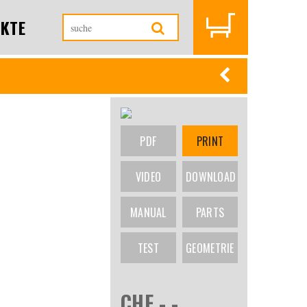
KTE
PDF
PRINT
VIDEO
DOWNLOAD
MANUAL
PARTS
TEST
GEOMETRIE
CHF -.-