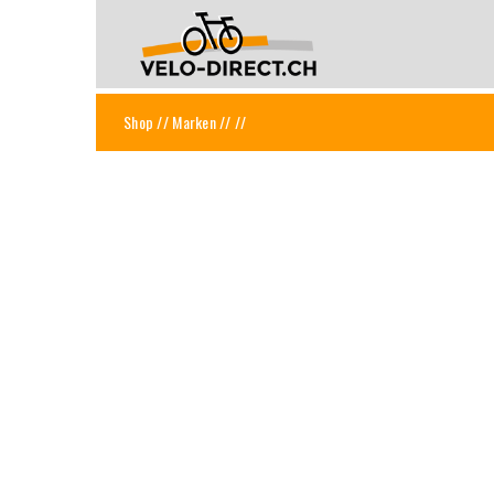
Shop
//
Marken
//
//