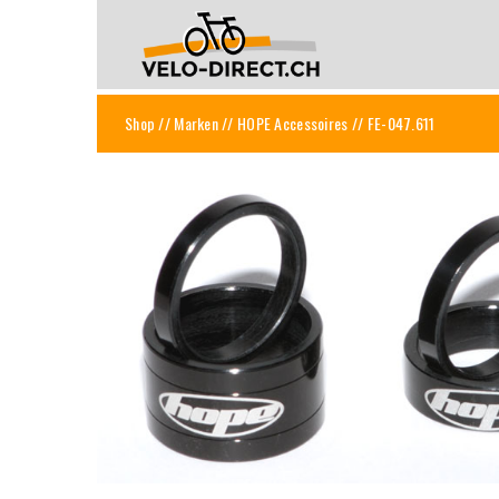
Shop
//
Marken
//
HOPE Accessoires
// FE-047.611