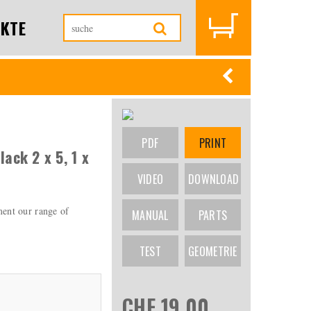
KTE
PDF
PRINT
ack 2 x 5, 1 x
VIDEO
DOWNLOAD
ent our range of
MANUAL
PARTS
TEST
GEOMETRIE
CHF 19.00