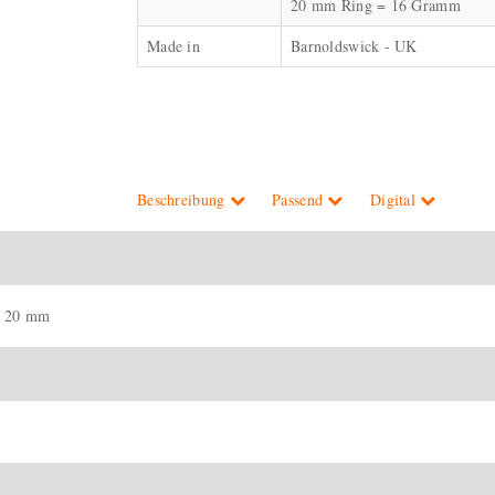
20 mm Ring = 16 Gramm
Made in
Barnoldswick - UK
Beschreibung
Passend
Digital
 x 20 mm