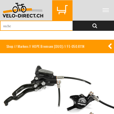
Shop
//
Marken
//
HOPE Bremsen [DUO]
// FE-050.611N