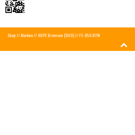
Shop
//
Marken
//
HOPE Bremsen [DUO]
// FE-050.611N