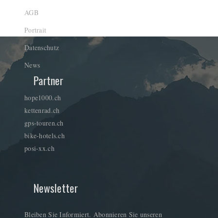
AGB
Portrait
Datenschutz
News
Partner
hope1000.ch
kettenrad.ch
gps-touren.ch
bike-hotels.ch
posi-xx.ch
Newsletter
Bleiben Sie Informiert. Abonnieren Sie unseren