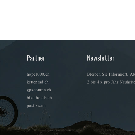
Partner
Newsletter
hope1000.ch
Bleiben Sie Informiert. Ab
kettenrad.ch
2 bis 4 x pro Jahr Neuheite
gps-touren.ch
bike-hotels.ch
posi-xx.ch