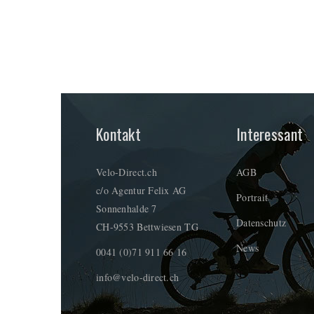
Kontakt
Interessant
Velo-Direct.ch
AGB
c/o Agentur Felix AG
Portrait
Sonnenhalde 7
Datenschutz
CH-9553 Bettwiesen TG
News
0041 (0)71 911 66 16
info@velo-direct.ch