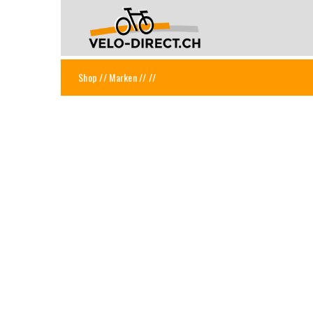
Shop
//
Marken
//
//