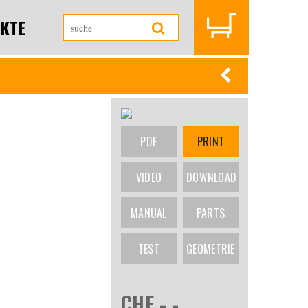
KTE
PDF
PRINT
VIDEO
DOWNLOAD
MANUAL
PARTS
TEST
GEOMETRIE
CHF -.-