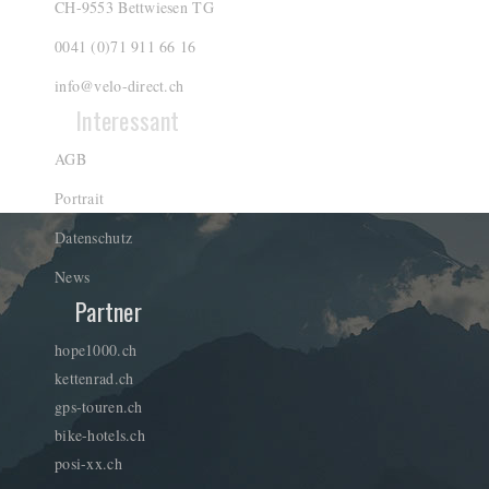
CH-9553 Bettwiesen TG
0041 (0)71 911 66 16
info@velo-direct.ch
Interessant
AGB
Portrait
Datenschutz
News
Partner
hope1000.ch
kettenrad.ch
gps-touren.ch
bike-hotels.ch
posi-xx.ch