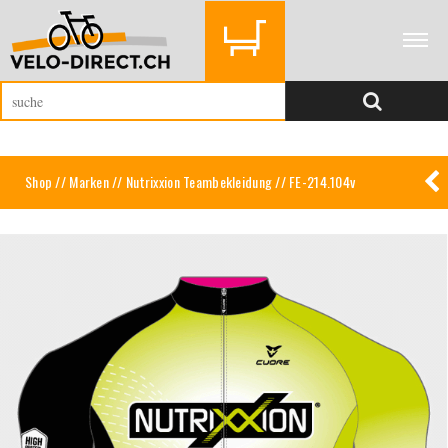
Shop
//
Marken
//
Nutrixxion Teambekleidung
// FE-214.104v