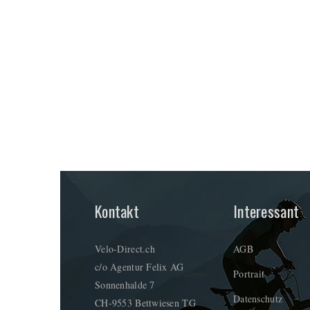
Kontakt
Interessant
Velo-Direct.ch
AGB
c/o Agentur Felix AG
Portrait
Sonnenhalde 7
Datenschutz
CH-9553 Bettwiesen TG