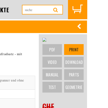
KTE
PDF
PRINT
radsatz - mit
VIDEO
DOWNLOAD
MANUAL
PARTS
spanner und ohne
TEST
GEOMETRIE
CHF