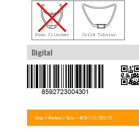
Digital
Shop
//
Marken
//
Tufo >> MTB
// FE-280.721