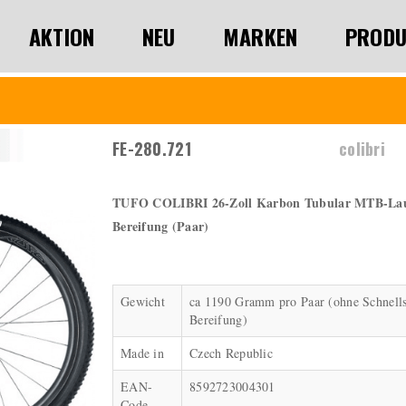
AKTION
NEU
MARKEN
PRODU
FE-280.721
colibri
TUFO COLIBRI 26-Zoll Karbon Tubular MTB-Lauf
Bereifung (Paar)
Gewicht
ca 1190 Gramm pro Paar (ohne Schnell
Bereifung)
Made in
Czech Republic
EAN-
8592723004301
Code