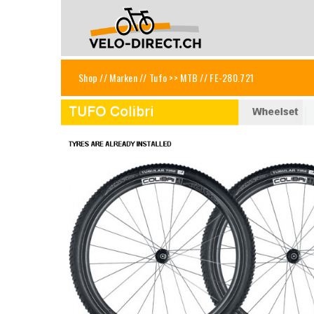
Shop
//
Marken
//
Tufo >> MTB
// FE-280.721