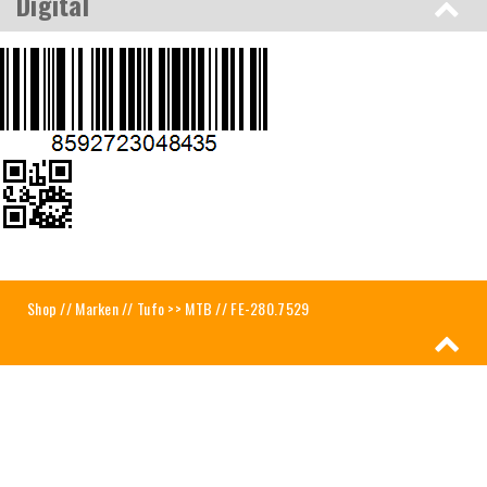
Digital
Shop
//
Marken
//
Tufo >> MTB
// FE-280.7529