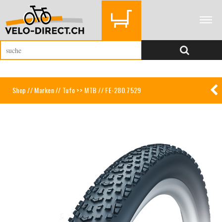
Shop
//
Marken
//
Tufo >> MTB
// FE-280.7529