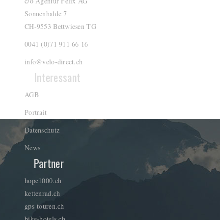
c/o Agentur Felix AG
Sonnenhalde 7
CH-9553 Bettwiesen TG
0041 (0)71 911 66 16
info@velo-direct.ch
Interessant
AGB
Portrait
Datenschutz
News
Partner
hope1000.ch
kettenrad.ch
gps-touren.ch
bike-hotels.ch