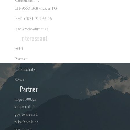
Sonnenhalde 7
CH-9553 Bettwiesen TG
0041 (0)71 911 66 16
info@velo-direct.ch
Interessant
AGB
Portrait
Datenschutz
News
Partner
hope1000.ch
kettenrad.ch
gps-touren.ch
bike-hotels.ch
posi-xx.ch