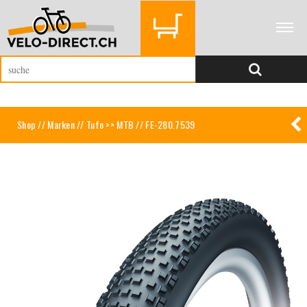
Shop
//
Marken
//
Tufo >> MTB
// FE-280.7539