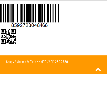
Shop
//
Marken
//
Tufo >> MTB
// FE-280.7539