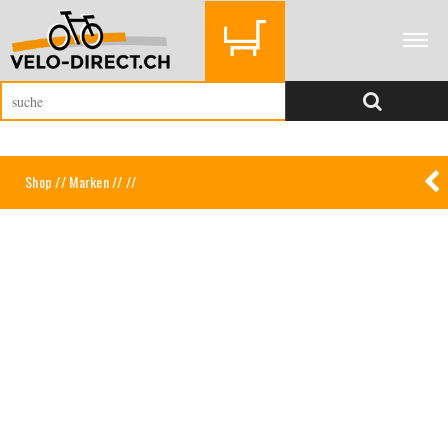
Shop
//
Marken
//
//