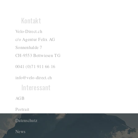
Kontakt
Velo-Direct.ch
c/o Agentur Felix AG
Sonnenhalde 7
CH-9553 Bettwiesen TG
0041 (0)71 911 66 16
info@velo-direct.ch
Interessant
AGB
Portrait
Datenschutz
News