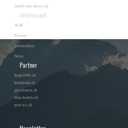
info@velo-direct.ch
Interessant
AGB
Portrait
Datenschutz
News
Partner
hope1000.ch
kettenrad.ch
gps-touren.ch
bike-hotels.ch
posi-xx.ch