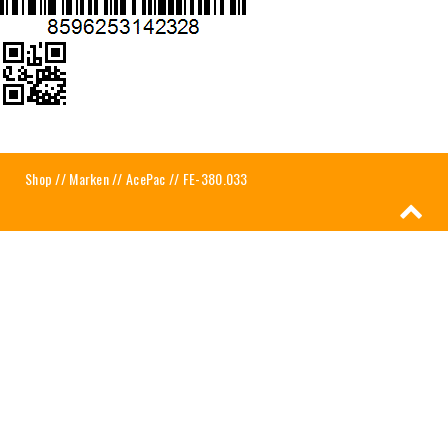
Shop
//
Marken
//
AcePac
// FE-380.033