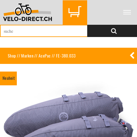
Shop
//
Marken
//
AcePac
// FE-380.033
Neuheit