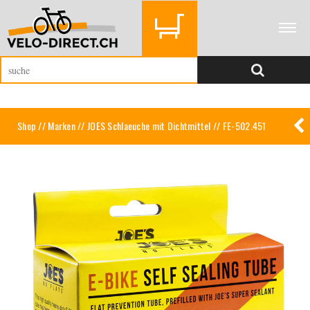
Shop
//
Marken
//
JOES Schlaeuche mit Dichtmittel
// FE-502.451