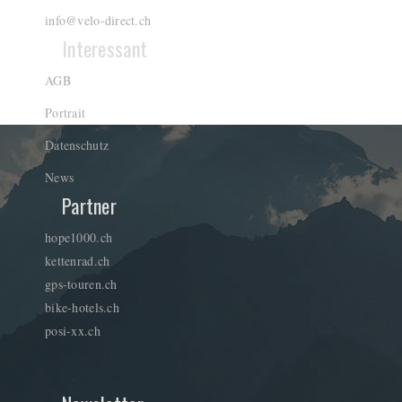
info@velo-direct.ch
Interessant
AGB
Portrait
Datenschutz
News
Partner
hope1000.ch
kettenrad.ch
gps-touren.ch
bike-hotels.ch
posi-xx.ch