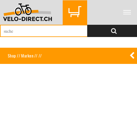
Shop
//
Marken
//
//