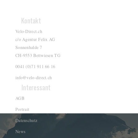
Kontakt
Velo-Direct.ch
c/o Agentur Felix AG
Sonnenhalde 7
CH-9553 Bettwiesen TG
0041 (0)71 911 66 16
info@velo-direct.ch
Interessant
AGB
Portrait
Datenschutz
News