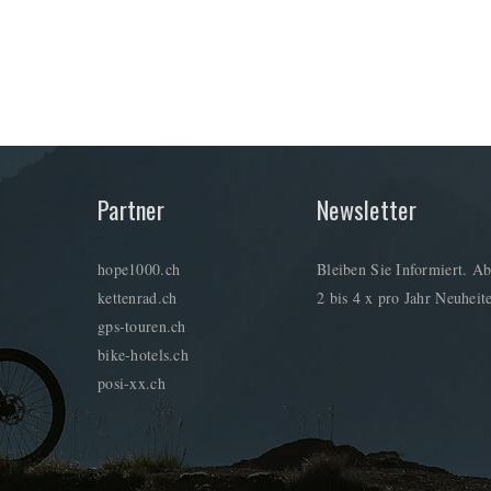
Partner
Newsletter
hope1000.ch
Bleiben Sie Informiert. Ab
kettenrad.ch
2 bis 4 x pro Jahr Neuheite
gps-touren.ch
bike-hotels.ch
posi-xx.ch