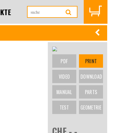
KTE
PDF
PRINT
VIDEO
DOWNLOAD
MANUAL
PARTS
TEST
GEOMETRIE
CHF -.-