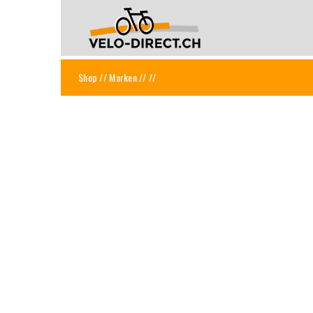
Shop
//
Marken
//
//