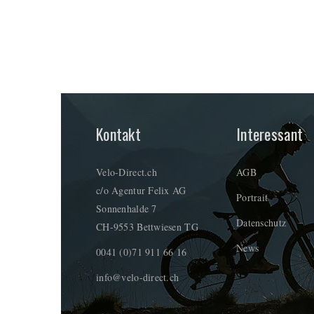
Kontakt
Interessant
Velo-Direct.ch
AGB
c/o Agentur Felix AG
Portrait
Sonnenhalde 7
Datenschutz
CH-9553 Bettwiesen TG
News
0041 (0)71 911 66 16
info@velo-direct.ch